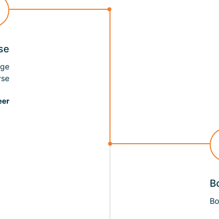
se
ige
yse
eer
B
Bo