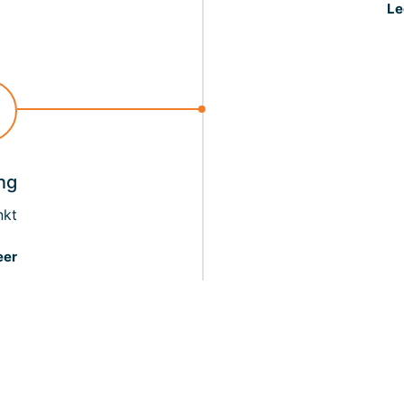
Le
ng
nkt
eer