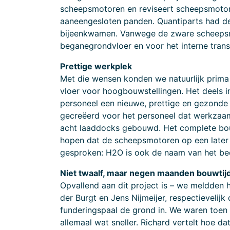
scheepsmotoren en reviseert scheepsmotoren
aaneengesloten panden. Quantiparts had de 
bijeenkwamen. Vanwege de zware scheepsmo
beganegrondvloer en voor het interne trans
Prettige werkplek
Met die wensen konden we natuurlijk prima 
vloer voor hoogbouwstellingen. Het deels i
personeel een nieuwe, prettige en gezonde w
gecreëerd voor het personeel dat werkzaam i
acht laaddocks gebouwd. Het complete bouw
hopen dat de scheepsmotoren op een later
gesproken: H2O is ook de naam van het be
Niet twaalf, maar negen maanden bouwtij
Opvallend aan dit project is – we meldden 
der Burgt en Jens Nijmeijer, respectievelij
funderingspaal de grond in. We waren toen 
allemaal wat sneller. Richard vertelt hoe 