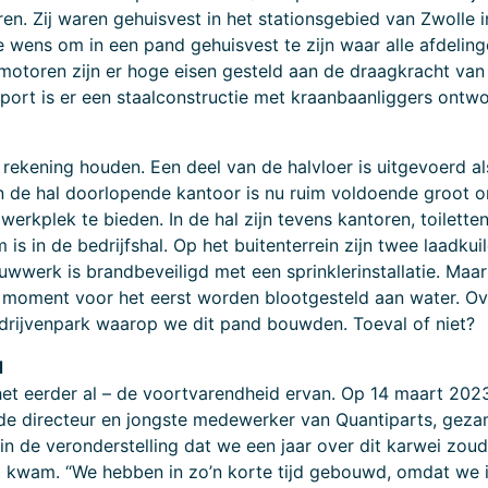
. Zij waren gehuisvest in het stationsgebied van Zwolle in
wens om in een pand gehuisvest te zijn waar alle afdelinge
toren zijn er hoge eisen gesteld aan de draagkracht van
port is er een staalconstructie met kraanbaanliggers ontwo
rekening houden. Een deel van de halvloer is uitgevoerd a
n de hal doorlopende kantoor is nu ruim voldoende groot om
erkplek te bieden. In de hal zijn tevens kantoren, toilett
s in de bedrijfshal. Op het buitenterrein zijn twee laadkuil
werk is brandbeveiligd met een sprinklerinstallatie. Maar
 moment voor het eerst worden blootgesteld aan water. Ov
drijvenpark waarop we dit pand bouwden. Toeval of niet?
d
het eerder al – de voortvarendheid ervan. Op 14 maart 20
k de directeur en jongste medewerker van Quantiparts, geza
in de veronderstelling dat we een jaar over dit karwei zou
dat kwam. “We hebben in zo’n korte tijd gebouwd, omdat we 