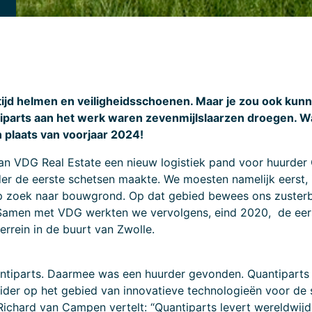
ltijd helmen en veiligheidsschoenen. Maar je zou ook k
iparts aan het werk waren zevenmijlslaarzen droegen. W
n plaats van voorjaar 2024!
an VDG Real Estate een nieuw logistiek pand voor huurder 
er de eerste schetsen maakte. We moesten namelijk eerst, 
op zoek naar bouwgrond. Op dat gebied bewees ons zusterb
 Samen met VDG werkten we vervolgens, eind 2020, de eer
errein in de buurt van Zwolle.
antiparts. Daarmee was een huurder gevonden. Quantiparts 
eider op het gebied van innovatieve technologieën voor de
chard van Campen vertelt: “Quantiparts levert wereldwij