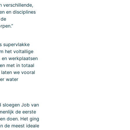
 verschillende,
n en disciplines
 de
rpen.”
ls supervlakke
 het voltallige
en en werkplaatsen
en met in totaal
 laten we vooral
er water
23 sloegen Job van
menlijk de eerste
den doen. Het ging
in de meest ideale