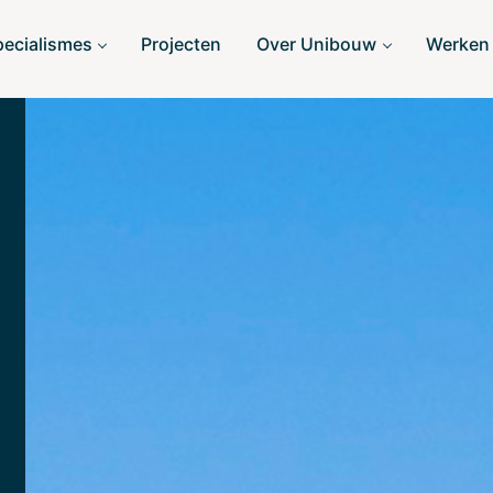
pecialismes
Projecten
Over Unibouw
Werken 