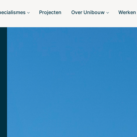
pecialismes
Projecten
Over Unibouw
Werken 