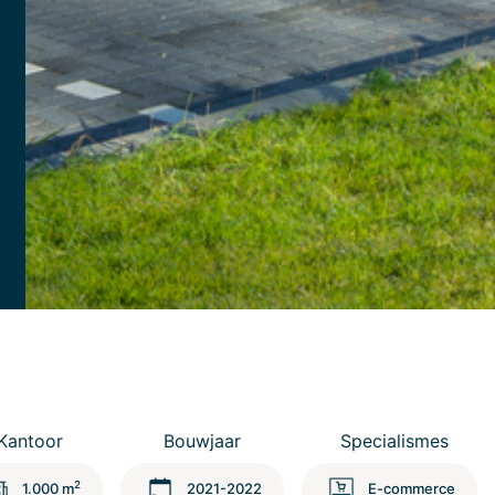
Kantoor
Bouwjaar
Specialismes
2
1.000 m
2021-2022
E-commerce