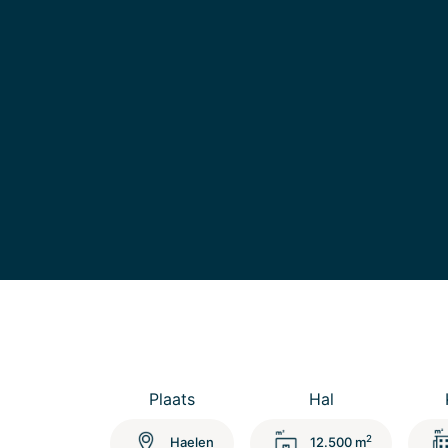
Plaats
Hal
2
Haelen
12.500 m