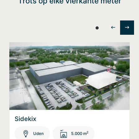
Trots op elke vierkante meter
Sidekix
2
Uden
5.000 m