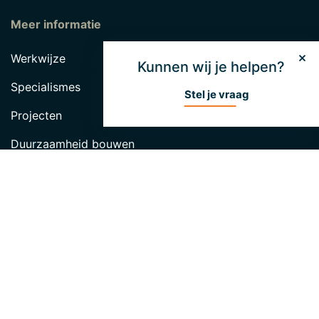
Meer informatie
Werkwijze
Kunnen wij je helpen?
Specialismes
Stel je vraag
Projecten
Duurzaamheid bouwen
Nieuws
Blog
Van Dijk Groep
In memoriam – Erik van Dijk
Hendrik van Dijk Fonds
Over Unibouw