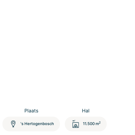
Plaats
Hal
2
's Hertogenbosch
11.500 m