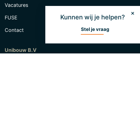
Vacatures
Kunnen wij je helpen?
FUSE
Stel je vraag
Contact
Unibouw B.V
Industrieweg 46
5422 VK Gemert
0492 338 010
info@unibouw.eu
Volg Unibouw