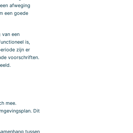
f een afweging
rom een goede
g van een
unctioneel is,
riode zijn er
nde voorschriften.
eeld.
ich mee.
mgevingsplan. Dit
 samenhang tussen