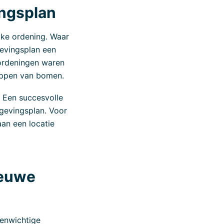
ngsplan
jke ordening. Waar
evingsplan een
rordeningen waren
kappen van bomen.
. Een succesvolle
mgevingsplan. Voor
an een locatie
ieuwe
venwichtige