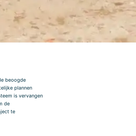
p de beoogde
elijke plannen
steem is vervangen
om de
ject te