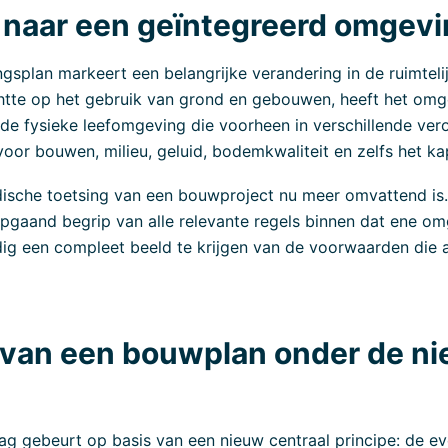
naar een geïntegreerd omgevi
splan markeert een belangrijke verandering in de ruimteli
htte op het gebruik van grond en gebouwen, heeft het omg
r de fysieke leefomgeving die voorheen in verschillende ve
 voor bouwen, milieu, geluid, bodemkwaliteit en zelfs het 
dische toetsing van een bouwproject nu meer omvattend is
epgaand begrip van alle relevante regels binnen dat ene o
ig een compleet beeld te krijgen van de voorwaarden die a
g van een bouwplan onder de n
g gebeurt op basis van een nieuw centraal principe: de e