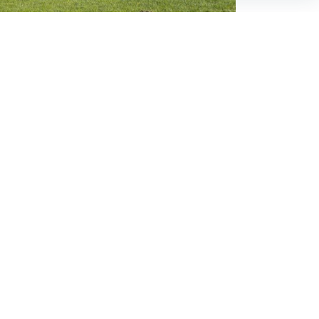
Follow Unibouw
6
rt
eu