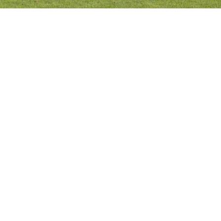
Back
Van Dijk Groep
Unibouw B.V
Industrieweg 4
Hendrik van Dijk Fund
5422 VK Geme
About Unibouw
0492 338 010
Vacancies
info@unibouw.