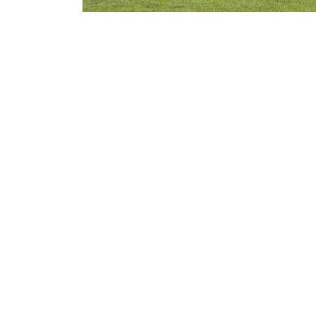
More information
Working method
Specialisations
Projects