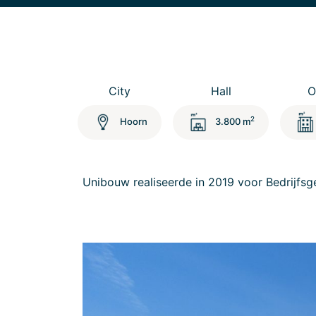
City
Hall
O
2
Hoorn
3.800 m
Unibouw realiseerde in 2019 voor Bedrijfs