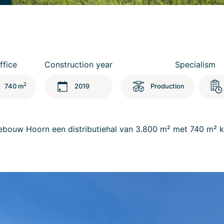
ffice
Construction year
Specialism
2
740 m
2019
Production
gebouw Hoorn een distributiehal van 3.800 m² met 740 m² k